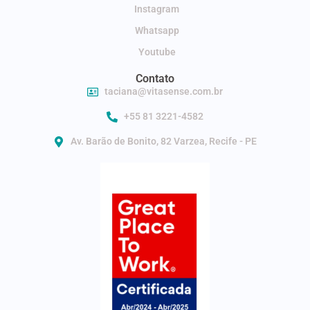
Instagram
Whatsapp
Youtube
Contato
taciana@vitasense.com.br
+55 81 3221-4582
Av. Barão de Bonito, 82 Varzea, Recife - PE